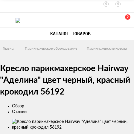
0
0
0
КАТАЛОГ ТОВАРОВ
Главная
Парикмахерское оборудование
Парикмахерские кресла
Кресло парикмахерское Hairway
"Аделина" цвет черный, красный
крокодил 56192
Обзор
Отзывы
Изображения
товаров