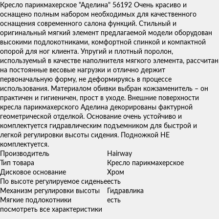
Кресло парикмахерское "Аделина" 56192 Очень красиво и
оснащено полным набором необходимых для качественного
оснащения современного салона функций. Стильный и
оригинальный мягкий элемент предлагаемой модели оборудован
высокими подлокотниками, комфортной спинкой и компактной
опорой для ног клиента. Упругий и плотный поролон,
используемый в качестве наполнителя мягкого элемента, рассчитан
на постоянные весовые нагрузки и отлично держит
первоначальную форму, не деформируясь в процессе
использования. Материалом обивки выбран кожзаменитель – он
практичен и гигиеничен, прост в уходе. Внешние поверхности
кресла парикмахерского Аделина декорированы фактурной
геометрической отделкой. Основание очень устойчиво и
комплектуется гидравлическим подъемником для быстрой и
легкой регулировки высоты сидения. Подножкой НЕ
комплектуется.
Производитель
Hairway
Тип товара
Кресло парикмахерское
Дисковое основание
Хром
По высоте регулируемое сиденье
есть
Механизм регулировки высоты
Гидравлика
Мягкие подлокотники
есть
посмотреть все характеристики