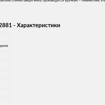
 наклона спинки (вверх-вниз) производится вручную – пневматика.
2881 - Характеристики
юрное