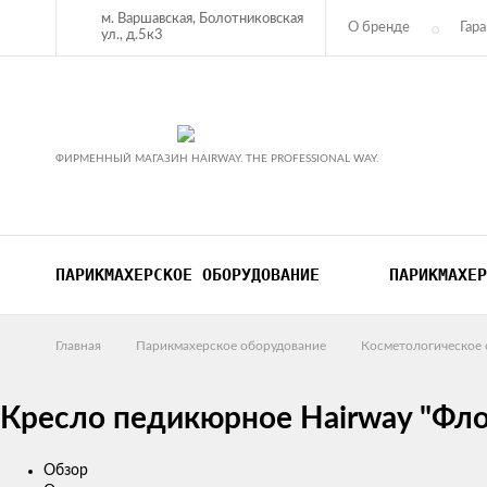
м. Варшавская, Болотниковская
О бренде
Гара
ул., д.5к3
Оплата
Ко
ФИРМЕННЫЙ МАГАЗИН HAIRWAY. THE PROFESSIONAL WAY.
ПАРИКМАХЕРСКОЕ ОБОРУДОВАНИЕ
ПАРИКМАХЕР
Главная
Парикмахерское оборудование
Косметологическое 
Кресло педикюрное Hairway "Фло
Обзор