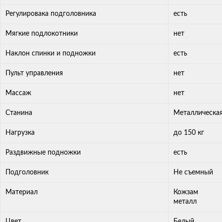
Регулировака подголовника
есть
Мягкие подлокотники
нет
Наклон спинки и подножки
есть
Пульт управления
нет
Массаж
нет
Станина
Металлическа
Нагрузка
до 150 кг
Раздвижные подножки
есть
Подголовник
Не съемный
Материал
Кожзам
металл
Цвет
Белый