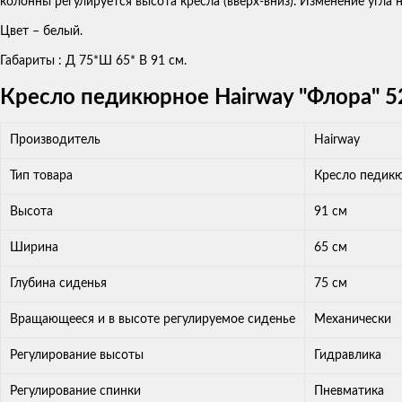
колонны регулируется высота кресла (вверх-вниз). Изменение угла
Цвет – белый.
Габариты : Д 75*Ш 65* В 91 см.
Кресло педикюрное Hairway "Флора" 5
Производитель
Hairway
Тип товара
Кресло педик
Высота
91 см
Ширина
65 см
Глубина сиденья
75 см
Вращающееся и в высоте регулируемое сиденье
Механически
Регулирование высоты
Гидравлика
Регулирование спинки
Пневматика