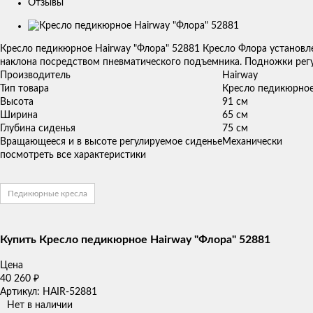
Отзывы
Изображения
товаров
Кресло педикюрное Hairway "Флора" 52881 Кресло Флора установл
наклона посредством пневматического подъемника. Подножки рег
Производитель
Hairway
Тип товара
Кресло педикюрно
Высота
91 см
Ширина
65 см
Глубина сиденья
75 см
Вращающееся и в высоте регулируемое сиденье
Механически
посмотреть все характеристики
Педикюрные кресла
Купить Кресло педикюрное Hairway "Флора" 52881
Цена
40 260
₽
Артикул: HAIR-52881
Нет в наличии