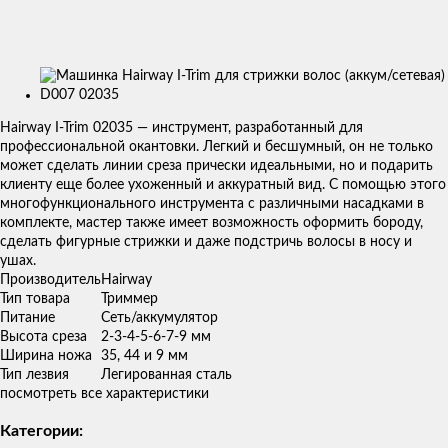
Изображения
товаров
Hairway I-Trim 02035 ― инструмент, разработанный для
профессиональной окантовки. Легкий и бесшумный, он не только
может сделать линии среза прически идеальными, но и подарить
клиенту еще более ухоженный и аккуратный вид. С помощью этого
многофункционального инструмента с различными насадками в
комплекте, мастер также имеет возможность оформить бороду,
сделать фигурные стрижки и даже подстричь волосы в носу и
ушах.
Производитель
Hairway
Тип товара
Триммер
Питание
Сеть/аккумулятор
Высота среза
2-3-4-5-6-7-9 мм
Ширина ножа
35, 44 и 9 мм
Тип лезвия
Легированная сталь
посмотреть все характеристики
Категории: