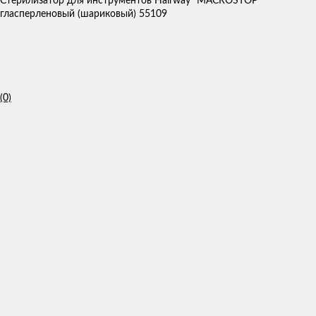
Стерилизатор для инструментов Hairway "MACROSTOP"
гласперленовый (шариковый) 55109
(0)