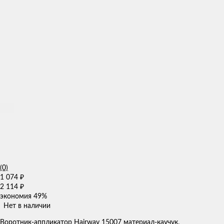
(0)
1 074
₽
2 114
₽
экономия
49%
Нет в наличии
Воротник-аппликатор Hairway 15007 материал-каучук.