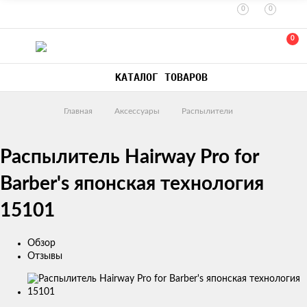
0
0
0
КАТАЛОГ ТОВАРОВ
Главная
Аксессуары
Распылители
Распылитель Hairway Pro for
Barber's японская технология
15101
Обзор
Отзывы
Изображения
товаров