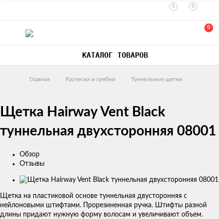
0
0
0
КАТАЛОГ ТОВАРОВ
Главная
Расчески и гребни
Туннельные щетки
Щетка Hairway Vent Black
туннельная двухсторонняя 08001
Обзор
Отзывы
Изображения
товаров
Щетка на пластиковой основе туннельная двусторонняя с
нейлоновыми штифтами. Прорезиненная ручка. Штифты разной
длины придают нужную форму волосам и увеличивают объем.