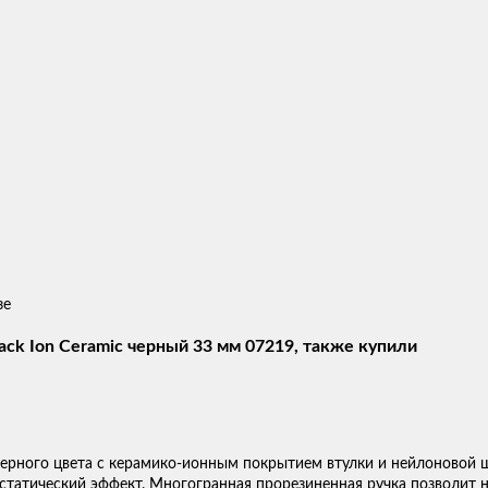
зе
ck Ion Ceramic черный 33 мм 07219, также купили
 черного цвета с керамико-ионным покрытием втулки и нейлоновой 
тистатический эффект. Многогранная прорезиненная ручка позволит