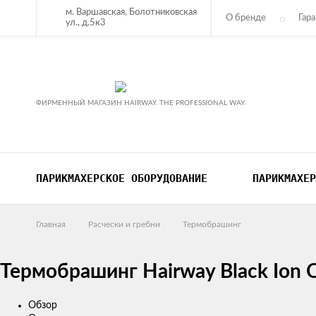
м. Варшавская, Болотниковская
О бренде
Гара
ул., д.5к3
Оплата
Ко
ФИРМЕННЫЙ МАГАЗИН HAIRWAY. THE PROFESSIONAL WAY.
ПАРИКМАХЕРСКОЕ ОБОРУДОВАНИЕ
ПАРИКМАХЕР
Главная
Расчески и гребни
Термобрашинг
Термобрашинг Hairway Black Ion 
Обзор