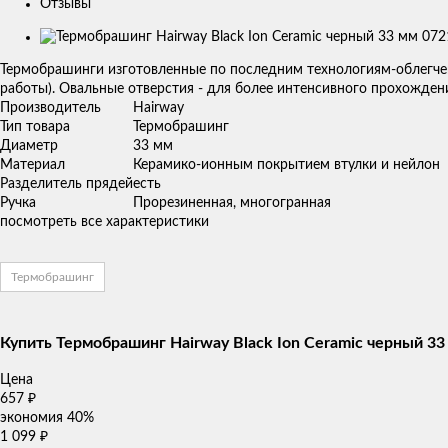
Отзывы
Изображения
товаров
​Термобрашинги изготовленные по последним технологиям-облегче
работы). Овальные отверстия - для более интенсивного прохождени
Производитель
Hairway
Тип товара
Термобрашинг
Диаметр
33 мм
Материал
Керамико-ионным покрытием втулки и нейлон
Разделитель прядей
есть
Ручка
Прорезиненная, многогранная
посмотреть все характеристики
Термобрашинг
Купить Термобрашинг Hairway Black Ion Ceramic черный 33
Цена
657
₽
экономия
40%
1 099
₽