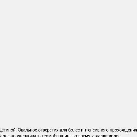
щетиной.
Овальное отверстия для более интенсивного прохождения
 надежно удерживать термобрашинг во время укладки волос.