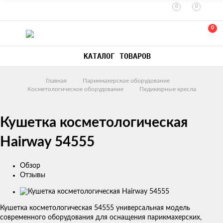
0
0
0
КАТАЛОГ ТОВАРОВ
Главная
Парикмахерское оборудование
Косметологическое оборудование
Педикюрные кресла
Кушетка косметологическая
Hairway 54555
Обзор
Отзывы
Изображения
товаров
​Кушетка косметологическая 54555 ​универсальная модель
современного оборудования для оснащения парикмахерских,