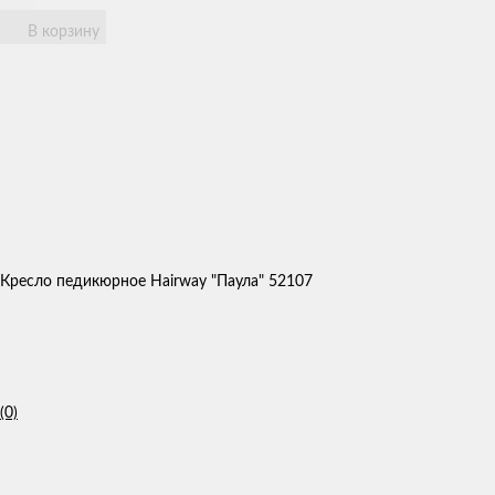
В корзину
Кресло педикюрное Hairway "Паула" 52107
(0)