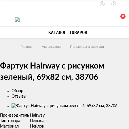
0
0
0
КАТАЛОГ ТОВАРОВ
Главная
Аксессуары
Пеньюары и фартуки
Фартук Hairway с рисунком
зеленый, 69x82 см, 38706
Обзор
Отзывы
Изображения
товаров
Производитель
Hairway
Тип товара
Пеньюар
Материал
Нейлон