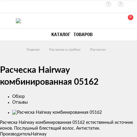
0
0
0
КАТАЛОГ ТОВАРОВ
Главная
Расчески и гребни
Расчески
Расческа Hairway
комбинированная 05162
Обзор
Отзывы
Изображения
товаров
Расческа Hairway комбинированная 05162 естественный источник
ионов. Послушный блестящий волос. Антистатик.​
Производитель
Hairway