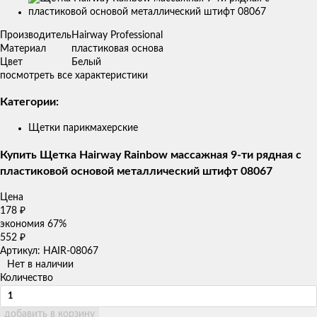
Изображения
товаров
Производитель
Hairway Professional
Материал
пластиковая основа
Цвет
Белый
посмотреть все характеристики
Категории:
Щетки парикмахерские
Купить Щетка Hairway Rainbow массажная 9-ти рядная с
пластиковой основой металлический штифт 08067
Цена
178
₽
экономия
67%
552
₽
Артикул: HAIR-08067
Нет в наличии
Количество
добавить в корзину